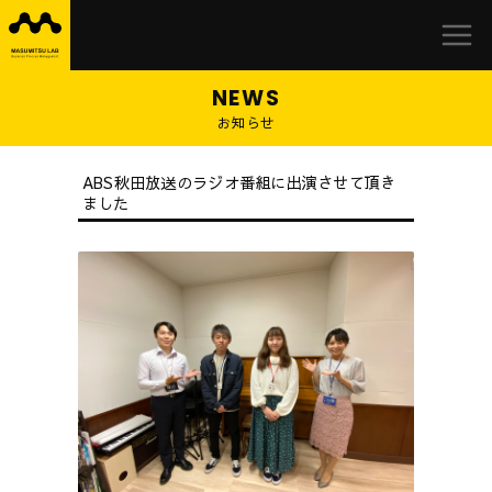
益
Skip
満
to
研
content
究
室
お知らせ
ABS秋田放送のラジオ番組に出演させて頂き
ました