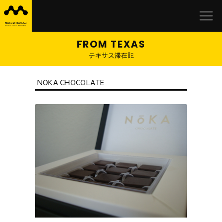
益
Skip
満
to
研
content
究
室
テキサス滞在記
NOKA CHOCOLATE