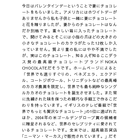
今日はバレンタインデーということで妻にチョコレ
ートをもらいました。アメリカにはホワイトデーが
ありませんから私も子供と一緒に妻にチョコレート
と花を贈りましたが、妻からのチョコレートはなん
だか別格です。重々しい箱に入ったチョコレート
で、開けてみるとそこには小指の爪ほどの大きさの
小さなチョコレートのカケラがたった12枚しか入
っていません。質より量の私にはやや不満でした
が、実はこのチョコレート、知る人ぞ知るここダラ
ス発の最高級チョコレートブランドNOKA
CHOCOLATEだそうです。ホームページによると
「世界でも選りすぐりの、ベネズエラ、エクアド
ル、コートジボワール、トリニダットなどの最高峰
のカカオ農園を限定し、世界でも最も純粋なシング
ルカカオのチョコレートを誕生させました。また常
に洗練された味を保つため精巧な手細工で作るこだ
わりを持っています。イギリスのテレビ番組で｢世
界でもっとも贅沢なチョコレート｣の1位に選ばれた
ほか、2004年の米ゴールデングローブ賞の候補者
に贈呈されるなど、世界のセレブリティに愛されて
いるチョコレートです。全米では、超高級百貨店
｢ニーマン・マーカス｣で販売されています。」だそ