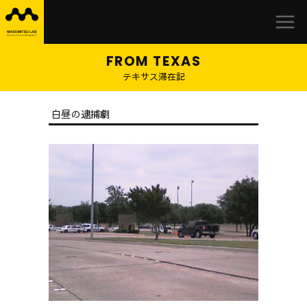
益
Skip
満
to
研
content
究
室
テキサス滞在記
白昼の逮捕劇