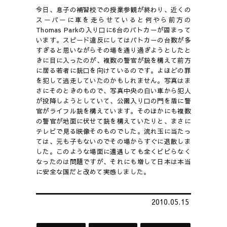
今日、息子の補習校での授業参観が終わり、近くの
スーパーに車を走らせていると何やら前方の
Thomas Parkの入り口に6台のパトカーが固まって
います。スピード違反にしてはパトカーの台数が多
すぎると思いながらその場を通り過ぎようとしたと
きに目に入ったのが、複数の警官が銃を構えて前方
に居る若者に銃口を向けているのです。よほどの罪
を犯して逃走していたのかもしれません。写真はま
さにそのときのもので、写真中央の白い車から犯人
が投降しようとしていて、公園入り口の門を盾に警
官がライフル銃を構えています。そのほかにも複数
の警官が地面に伏せて銃を構えていたりと、まさに
テレビで見る映像そのものでした。流れ玉に当たっ
ては、元も子もないのでその場からすぐに退散しま
した。このような場面に遭遇しても全くビビらなく
なったのは問題ですが、それにも増して日本は本当
に安全な国だと改めて実感しました。
2010.05.15