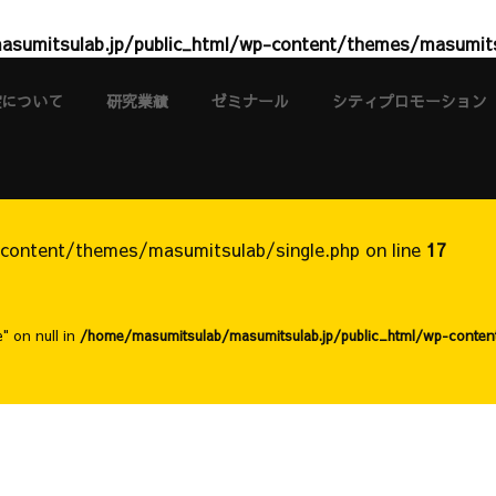
sumitsulab.jp/public_html/wp-content/themes/masumits
室について
研究業績
ゼミナール
シティプロモーション
content/themes/masumitsulab/single.php on line
17
" on null in
/home/masumitsulab/masumitsulab.jp/public_html/wp-conten