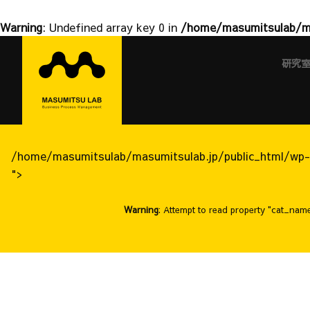
Warning
: Undefined array key 0 in
/home/masumitsulab/ma
益
Skip
to
研究
満
content
研
究
室
/home/masumitsulab/masumitsulab.jp/public_html/wp-
">
Warning
: Attempt to read property "cat_name