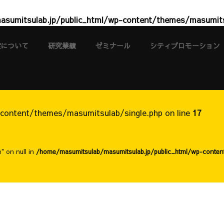
sumitsulab.jp/public_html/wp-content/themes/masumits
室について
研究業績
ゼミナール
シティプロモーション
content/themes/masumitsulab/single.php on line
17
" on null in
/home/masumitsulab/masumitsulab.jp/public_html/wp-conten