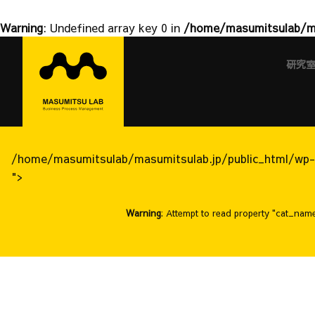
Warning
: Undefined array key 0 in
/home/masumitsulab/ma
益
Skip
to
研究
満
content
研
究
室
/home/masumitsulab/masumitsulab.jp/public_html/wp-
">
Warning
: Attempt to read property "cat_name